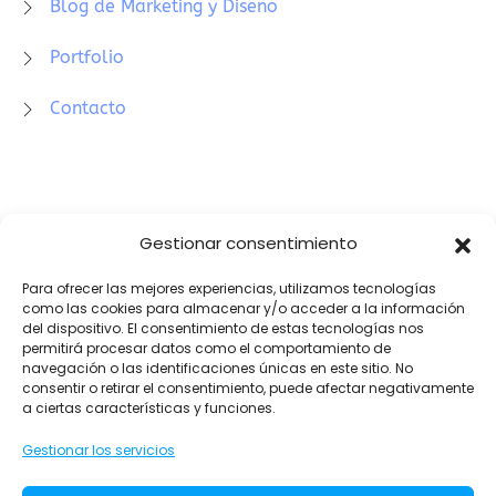
Blog de Marketing y Diseño
Portfolio
Contacto
Newsletter
Gestionar consentimiento
Para ofrecer las mejores experiencias, utilizamos tecnologías
como las cookies para almacenar y/o acceder a la información
del dispositivo. El consentimiento de estas tecnologías nos
permitirá procesar datos como el comportamiento de
Acepto la
política de privacidad
y recibir sus
navegación o las identificaciones únicas en este sitio. No
newsletters.
consentir o retirar el consentimiento, puede afectar negativamente
a ciertas características y funciones.
Suscríbete
Gestionar los servicios